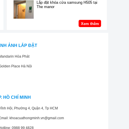
Lắp đặt khóa cửa samsung H505 tại
The manor
Xem thêm
ÌNH ẢNH LẮP ĐẶT
Mandarin Hòa Phát
Golden Place Hà Nội
P. HỒ CHÍ MINH
Vĩnh Hội, Phường 4, Quận 4, Tp HCM
Email: khoacuathongminh.vn@gmail.com
Hotline: 0988 99 4828