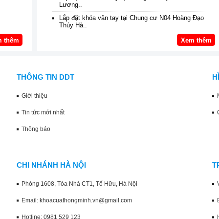
Lương..
Lắp đặt khóa vân tay tại Chung cư N04 Hoàng Đạo
Thúy Hà..
 thêm
Xem thêm
THÔNG TIN DDT
H
Giới thiệu
Tin tức mới nhất
Thông báo
CHI NHÁNH HÀ NỘI
T
Phòng 1608, Tòa Nhà CT1, Tố Hữu, Hà Nội
Email: khoacuathongminh.vn@gmail.com
Hotline: 0981 529 123