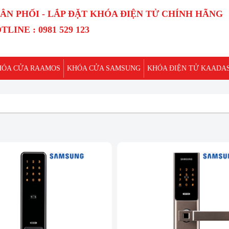
ÂN PHỐI - LẮP ĐẶT KHÓA ĐIỆN TỬ CHÍNH HÃNG
TLINE : 0981 529 123
HÓA CỬA RAAMOS
KHÓA CỬA SAMSUNG
KHÓA ĐIỆN TỬ KAADA