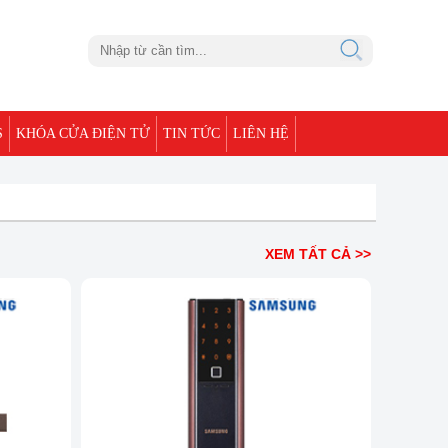
S
KHÓA CỬA ĐIỆN TỬ
TIN TỨC
LIÊN HỆ
XEM TẤT CẢ >>