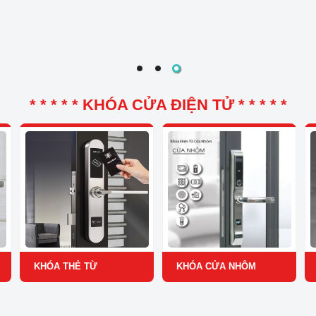
* * * * * KHÓA CỬA ĐIỆN TỬ * * * * *
KHÓA THẺ TỪ
KHÓA CỬA NHÔM