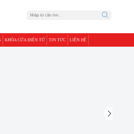
S
KHÓA CỬA ĐIỆN TỬ
TIN TỨC
LIÊN HỆ