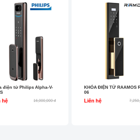
 điện tử Philips Alpha-V-
KHÓA ĐIỆN TỬ RAAMOS R
S
06
n hệ
Liên hệ
16,000,000 đ
7,250