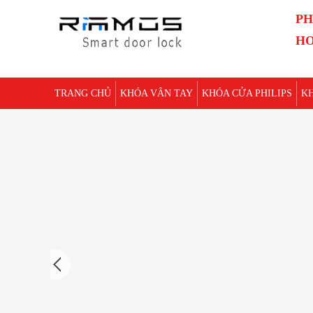
PH
HO
TRANG CHỦ
KHÓA VÂN TAY
KHÓA CỬA PHILIPS
K