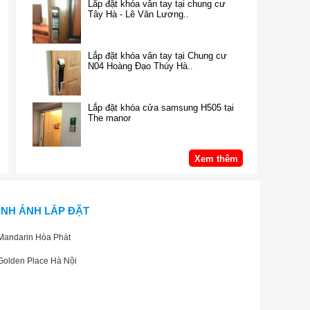
Lắp đặt khóa vân tay tại chung cư
Tây Hà - Lê Văn Lương..
Lắp đặt khóa vân tay tại Chung cư
N04 Hoàng Đạo Thúy Hà..
Lắp đặt khóa cửa samsung H505 tại
The manor
Xem thêm
ÌNH ẢNH LẮP ĐẶT
Mandarin Hòa Phát
Golden Place Hà Nội