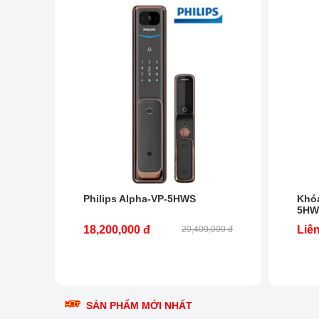
Philips Alpha-VP-5HWS
Khóa
5HW
18,200,000 đ
Liê
20,400,000 đ
SẢN PHẨM MỚI NHẤT