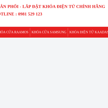
ÂN PHỐI - LẮP ĐẶT KHÓA ĐIỆN TỬ CHÍNH HÃNG
TLINE : 0981 529 123
HÓA CỬA RAAMOS
KHÓA CỬA SAMSUNG
KHÓA ĐIỆN TỬ KAADA