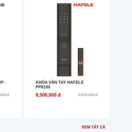
P-
KHÓA VÂN TAY HAFELE
PP8100
8,500,000 đ
,000 đ
8,500,000 đ
XEM TẤT CẢ