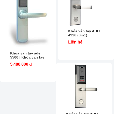
Khóa vân tay ADEL
4920 (3in1)
Liên hệ
Khóa vân tay adel
5500 | Khóa vân tay
adel| Khóa vân tay
5,488,000 đ
tại Hà Nội
Khóa vân tay ADEL