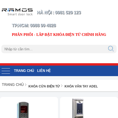
HÀ NỘI : 0981 529 123
TP.HCM: 0988 99 4828
PHÂN PHỐI - LẮP ĐẶT KHÓA ĐIỆN TỬ CHÍNH HÃNG
TRANG CHỦ
LIÊN HỆ
TRANG CHỦ
KHÓA CỬA ĐIỆN TỬ
KHÓA VÂN TAY ADEL