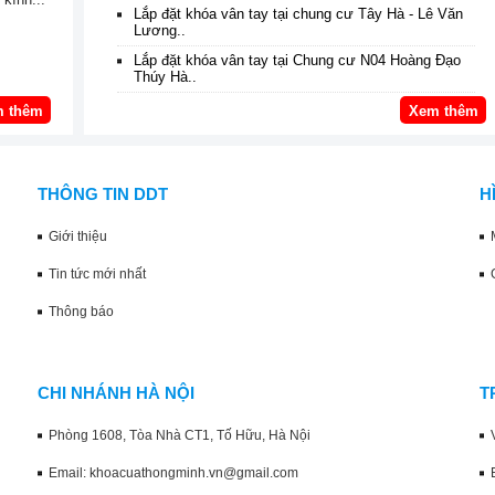
Lắp đặt khóa vân tay tại chung cư Tây Hà - Lê Văn
Lương..
Lắp đặt khóa vân tay tại Chung cư N04 Hoàng Đạo
Thúy Hà..
 thêm
Xem thêm
THÔNG TIN DDT
H
Giới thiệu
Tin tức mới nhất
Thông báo
CHI NHÁNH HÀ NỘI
T
Phòng 1608, Tòa Nhà CT1, Tố Hữu, Hà Nội
Email: khoacuathongminh.vn@gmail.com