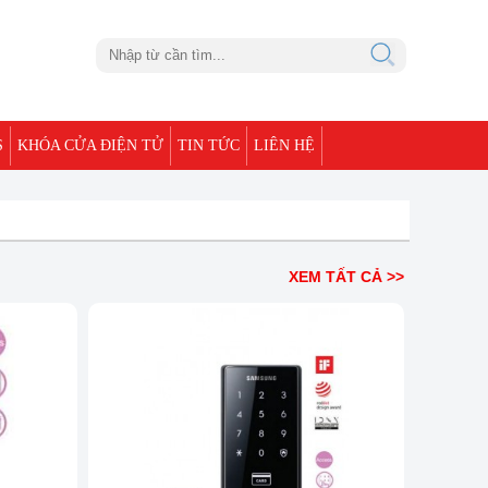
S
KHÓA CỬA ĐIỆN TỬ
TIN TỨC
LIÊN HỆ
XEM TẤT CẢ >>