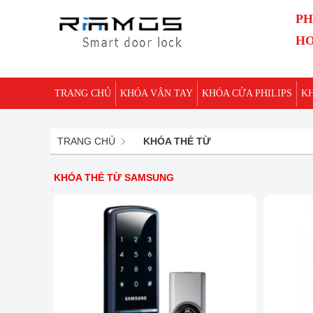
PH
HO
TRANG CHỦ
KHÓA VÂN TAY
KHÓA CỬA PHILIPS
K
TRANG CHỦ
KHÓA THẺ TỪ
KHÓA THẺ TỪ SAMSUNG