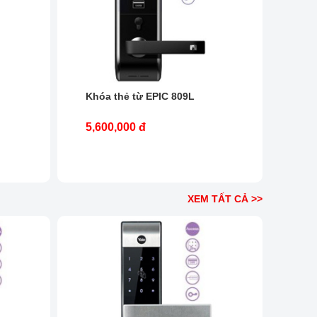
h
Khóa thẻ từ EPIC 809L
5,600,000 đ
XEM TẤT CẢ >>