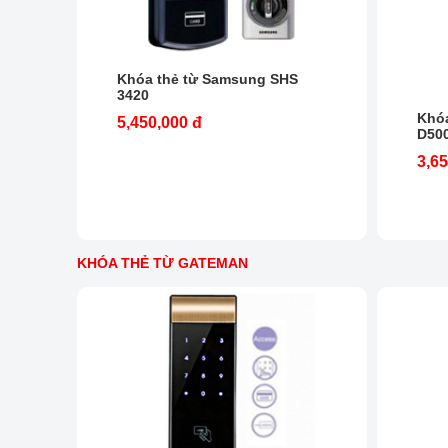
Khóa thẻ từ Samsung SHS
3420
Khó
5,450,000 đ
D50
3,65
KHÓA THẺ TỪ GATEMAN