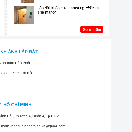
Lắp đặt khóa cửa samsung H505 tại
The manor
Xem thêm
ÌNH ẢNH LẮP ĐẶT
Mandarin Hòa Phát
Golden Place Hà Nội
P. HỒ CHÍ MINH
Vĩnh Hội, Phường 4, Quận 4, Tp HCM
Email: khoacuathongminh.vn@gmail.com