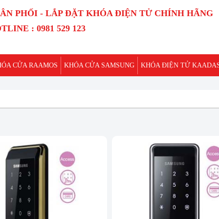
ÂN PHỐI - LẮP ĐẶT KHÓA ĐIỆN TỬ CHÍNH HÃNG
TLINE : 0981 529 123
HÓA CỬA RAAMOS
KHÓA CỬA SAMSUNG
KHÓA ĐIỆN TỬ KAADA