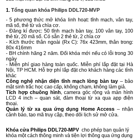
1.
Tổng quan khóa
Philips DDL720-MVP
- 5 phương thức mở khóa linh hoạt: tĩnh mạch, vân tay,
mã số, thẻ từ và chìa cơ.
- Đăng kí được: 50 tĩnh mạch bàn tay, 100 vân tay, 100
thẻ từ, 20 mã số. Có sẵn 2 thẻ từ, 2 chìa cơ
- Kích thước thân ngoài (Rx C): 76x 423mm, thân trong:
80x 416mm
- BH chính hãng 2 năm. Đổi khóa mới nếu có lỗi trong 30
ngày
- Miễn phí giao hàng toàn quốc. Miễn phí lắp đặt tại Hà
Nội, TP HCM. Hỗ trợ phí lắp đặt cho khách hàng các tỉnh
khác
Công nghệ nhận diện tĩnh mạch lòng bàn tay
– bảo
mật sinh trắc học cao cấp, không chạm, không làm giả.
Tích hợp chuông hình
, camera góc rộng và màn hình
LCD 4 inch – quan sát, đàm thoại từ xa qua app điện
thoại.
Quản lý từ xa qua ứng dụng Home Access
– nhận
cảnh báo, tạo mã truy cập, theo dõi lịch sử mở cửa.
Khóa cửa
Philips DDL720-MPV
cho phép bạn quản lý
khóa một cách thông minh và tiện lợi thông qua ứng dụng