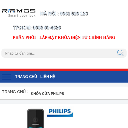
HÀ NỘI : 0981 529 123
TP.HCM: 0988 99 4828
PHÂN PHỐI - LẮP ĐẶT KHÓA ĐIỆN TỬ CHÍNH HÃNG
TRANG CHỦ
LIÊN HỆ
TRANG CHỦ
KHÓA CỬA PHILIPS