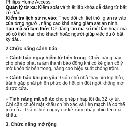
Philips Home Access:
Quản lý từ xa
: Kiểm soát và thiết lập khóa dễ dàng từ bất
cứ đâu.
Kiểm tra lịch sử ra vào
: Theo dõi chi tiết thời gian ra vào
của từng người, nâng cao khả năng giám sát an ninh.
Tạo mã số tạm thời
: Dễ dàng tạo mã số một lần hoặc mã
số có thời hạn cho khách hoặc người giúp việc dù ở bất
kỳ đâu.
2.Chức năng cảnh báo
+ Cảnh báo nguy hiểm từ bên trong:
Chức năng này
cho phép phát ra âm thanh báo động khi có kẻ gian cố ý
mở khóa từ bên trong, nâng cao hiệu suất chống trộm.
+ Cảnh báo khi pin yếu:
Giúp chủ nhà thay pin kịp thời,
tránh gặp phải phiền phức do hết pin đột ngột không mở
được cửa.
+
Tính năng mã số ảo
cho phép nhập tối đa 32 ký tự.
Chỉ cần chuỗi mật khẩu chính xác và liền mạch là có thể
mở cửa. Giảm thiểu nguy cơ kẻ xâm nhập nhìn lén mật
khẩu.
3. Chức năng mở rộng