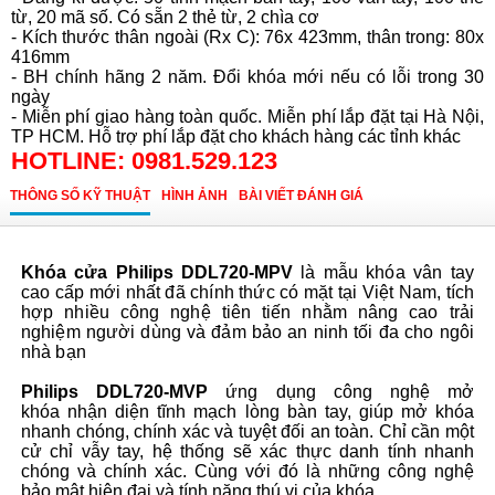
từ, 20 mã số. Có sẵn 2 thẻ từ, 2 chìa cơ
- Kích thước thân ngoài (Rx C): 76x 423mm, thân trong: 80x
416mm
- BH chính hãng 2 năm. Đổi khóa mới nếu có lỗi trong 30
ngày
- Miễn phí giao hàng toàn quốc. Miễn phí lắp đặt tại Hà Nội,
TP HCM. Hỗ trợ phí lắp đặt cho khách hàng các tỉnh khác
HOTLINE: 0981.529.123
THÔNG SỐ KỸ THUẬT
HÌNH ẢNH
BÀI VIẾT ĐÁNH GIÁ
Khóa cửa Philips DDL720-MPV
là mẫu khóa vân tay
cao cấp mới nhất đã chính thức có mặt tại Việt Nam, tích
hợp nhiều công nghệ tiên tiến nhằm nâng cao trải
nghiệm người dùng và đảm bảo an ninh tối đa cho ngôi
nhà bạn
Philips DDL720-MVP
ứng dụng công nghệ mở
khóa
nhận diện tĩnh mạch lòng bàn tay
, giúp mở khóa
nhanh chóng, chính xác và tuyệt đối an toàn.
Chỉ cần một
cử chỉ vẫy tay, hệ thống sẽ xác thực danh tính nhanh
chóng và chính xác. Cùng với đó là những công nghệ
bảo mật hiện đại và tính năng thú vị
của khóa