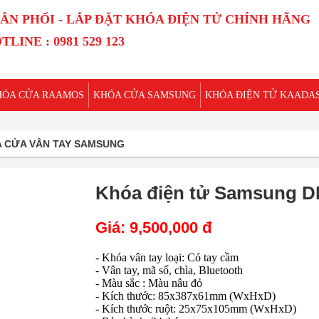
ÂN PHỐI - LẮP ĐẶT KHÓA ĐIỆN TỬ CHÍNH HÃNG
TLINE : 0981 529 123
HÓA CỬA RAAMOS
KHÓA CỬA SAMSUNG
KHÓA ĐIỆN TỬ KAADA
 CỬA VÂN TAY SAMSUNG
Khóa điện tử Samsung D
Giá:
9,500,000 đ
-
Khóa vân tay
loại: Có tay cầm
- Vân tay, mã số, chìa, Bluetooth
- Màu sắc : Màu nâu đỏ
- Kích thước: 85x387x61mm (WxHxD)
- Kích thước ruột: 25x75x105mm (WxHxD)