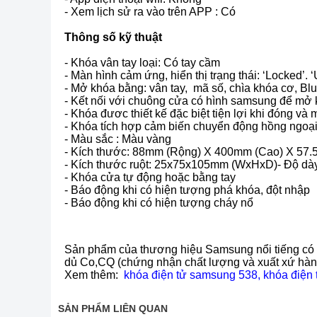
- Xem lịch sử ra vào trên APP : Có
Thông số kỹ thuật
- Khóa vân tay loại: Có tay cầm
- Màn hình cảm ứng, hiển thị trạng thái: ‘Locked’.
- Mở khóa bằng: vân tay, mã số, chìa khóa cơ, Bl
- Kết nối với chuông cửa có hình samsung để mở
- Khóa đươc thiết kế đặc biệt tiện lợi khi đóng và
- Khóa tích hợp cảm biến chuyển động hồng ngoạ
- Màu sắc : Màu vàng
- Kích thước: 88mm (Rộng) X 400mm (Cao) X 57.
- Kích thước ruột: 25x75x105mm (WxHxD)- Độ d
- Khóa cửa tự động hoặc bằng tay
- Báo động khi có hiện tượng phá khóa, đột nhập
- Báo động khi có hiện tượng cháy nổ
Sản phẩm của thương hiệu Samsung nổi tiếng có 
dủ Co,CQ (chứng nhận chất lượng và xuất xứ hàn
Xem thêm:
khóa điện tử samsung 538
,
khóa điện
SẢN PHẨM LIÊN QUAN