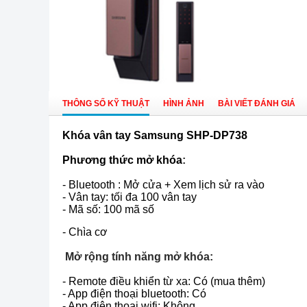
THÔNG SỐ KỸ THUẬT
HÌNH ẢNH
BÀI VIẾT ĐÁNH GIÁ
Khóa vân tay
Samsung
SHP-DP738
Phương thức mở
khóa
:
- Bluetooth : Mở cửa + Xem lịch sử ra vào
- Vân tay: tối đa 100 vân tay
- Mã số: 100 mã số
- Chìa cơ
Mở rộng tính năng mở khóa:
- Remote điều khiển từ xa: Có (mua thêm)
- App điện thoại bluetooth: Có
- App điện thoại wifi: Không