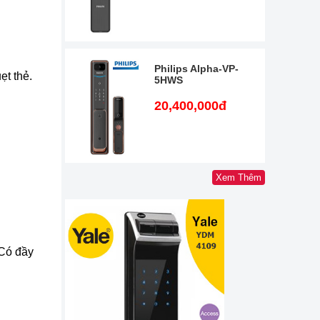
Philips Alpha-VP-
ẹt thẻ.
5HWS
20,400,000đ
Xem Thêm
Có đầy