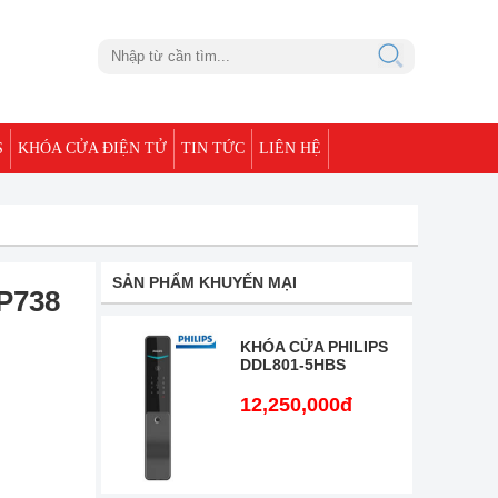
S
KHÓA CỬA ĐIỆN TỬ
TIN TỨC
LIÊN HỆ
SẢN PHẨM KHUYẾN MẠI
P738
KHÓA CỬA PHILIPS
DDL801-5HBS
12,250,000đ