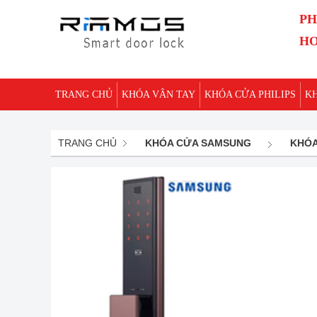
PH
HO
TRANG CHỦ
KHÓA VÂN TAY
KHÓA CỬA PHILIPS
K
TRANG CHỦ
KHÓA CỬA SAMSUNG
KHÓA