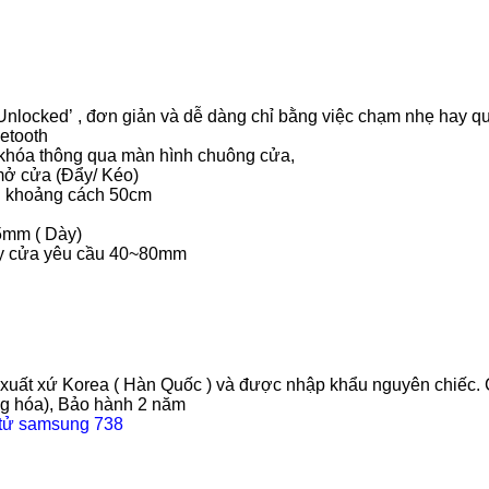
 ‘Unlocked’ , đơn giản và dễ dàng chỉ bằng việc chạm nhẹ hay qu
uetooth
 khóa thông qua màn hình chuông cửa
,
 mở cửa (Đẩy/ Kéo)
i khoảng cách 50cm
5mm ( Dày)
ày cửa yêu cầu 40~80mm
xuất xứ Korea ( Hàn Quốc ) và được nhập khẩu nguyên chiếc.
g hóa), Bảo hành 2 năm
 tử samsung 738